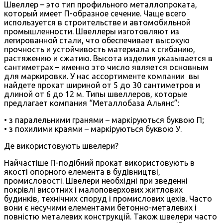
Швеллер – это тип профильного металлопроката,
который имеет П-образное сечение. Чаще всего
используется в строительстве и автомобильной
промышленности. Швеллеры изготовляют из
легированной стали, что обеспечивает высокую
прочность и устойчивость материала к сгибанию,
растяжению и сжатию. Высота изделия указывается в
сантиметрах – именно это число является основным
для маркировки. У нас ассортименте компании вы
найдете прокат шириной от 5 до 30 сантиметров и
длиной от 6 до 12 м. Типы швеллеров, которые
предлагает компания “Металлобаза Альянс”:
• з паралельними гранями – маркіруються буквою П;
• з похилими краями – маркіруються буквою У.
Де використовують швелери?
Найчастіше П-подібний прокат використовують в
якості опорного елемента в будівництві,
промисловості. Швелери необхідні при зведенні
покрівлі висотних і малоповерхових житлових
будинків, технічних споруд і промислових цехів. Часто
вони є несучими елементами бетонно-металевих і
повністю металевих конструкцій. Також швелери часто