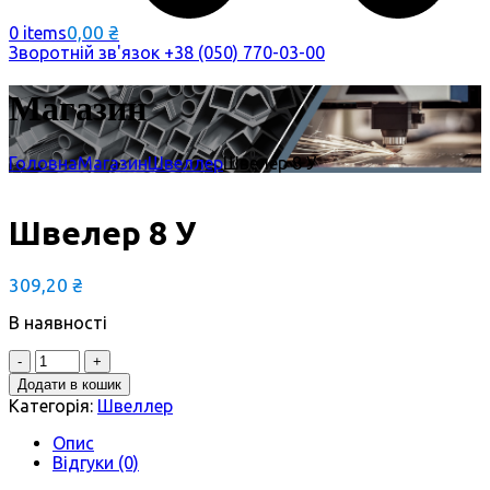
0,00
₴
0 items
Зворотній зв'язок
+38 (050) 770-03-00
Магазин
Головна
Магазин
Швеллер
Швелер 8 У
Швелер 8 У
309,20
₴
В наявності
Quantity
Додати в кошик
Категорія:
Швеллер
Опис
Відгуки (0)