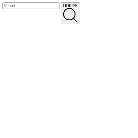
ПОШУК
ПРАЙС-ЛИСТ
ТЕЛЕФОНУЙТЕ
Про Нас
Питання та відповіді
Доставка і оплата
Прайс-лист
Політика конфіденційності
ГОЛОВНА
ВИРОБНИЦТВО
ПАРКАННІ СЕКЦІЇ
СЕКЦІЇ ПАРКАНУ «ЖАЛЮЗІ»
ЦВЯХИ БУДІВЕЛЬНІ
ФАСАДНІ КАСЕТИ “CLASSIC”
ПРОФНАСТИЛ ТА МЕТАЛОЧЕРЕПИЦЯ
КОЛЮЧИЙ ДРІТ, СПІРАЛЬНІ ЗАГОРОДЖЕННЯ
ЄГОЗА ШАРК
СІТКИ БУДІВЕЛЬНІ