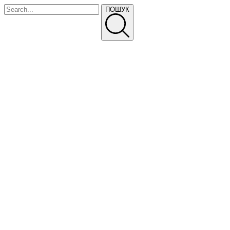
ПОШУК
ПРАЙС-ЛИСТ
ТЕЛЕФОНУЙТЕ
Про Нас
Питання та відповіді
Доставка і оплата
Прайс-лист
Політика конфіденційності
ГОЛОВНА
ВИРОБНИЦТВО
ПАРКАННІ СЕКЦІЇ
СЕКЦІЇ ПАРКАНУ «ЖАЛЮЗІ»
ЦВЯХИ БУДІВЕЛЬНІ
ФАСАДНІ КАСЕТИ “CLASSIC”
ПРОФНАСТИЛ ТА МЕТАЛОЧЕРЕПИЦЯ
КОЛЮЧИЙ ДРІТ, СПІРАЛЬНІ ЗАГОРОДЖЕННЯ
ЄГОЗА ШАРК
СІТКИ БУДІВЕЛЬНІ