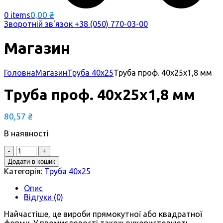
0,00
₴
0 items
Зворотній зв'язок
+38 (050) 770-03-00
Магазин
Головна
Магазин
Труба 40х25
Труба проф. 40х25х1,8 мм
Труба проф. 40х25х1,8 мм
80,57
₴
В наявності
Quantity
Додати в кошик
Категорія:
Труба 40х25
Опис
Відгуки (0)
Найчастіше, це вироби прямокутної або квадратної
форми. У промисловості також використовують