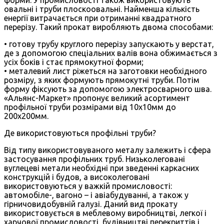
овальні і труби плоскоовальні. Найменша кількість
енергії витрачається при отриманні квадратного
перерізу. Такий прокат виробляють двома способами:
• готову трубу круглого перерізу запускають у верстат,
де з допомогою спеціальних валів вона обжимається з
усіх боків і стає прямокутної форми;
• металевий лист ріжеться на заготовки необхідного
розміру, з яких формують прямокутні труби. Потім
форму фіксують за допомогою электросварного шва.
«Альянс-Маркет» пропонує великий асортимент
профільної труби розмірами від 10х10мм до
200х200мм.
Де використовуються профільні труби?
Від типу використовуваного металу залежить і сфера
застосування профільних труб. Низьколеговані
вуглецеві метали необхідні при зведенні каркасних
конструкцій і будов, а високолеговані
використовуються у важкій промисловості:
автомобіле-, вагоно – і авіабудуванні, а також у
гірничовидобувній галузі. Даний вид прокату
використовується в меблевому виробництві, легкої і
харчової промисловості, будівництві перекриттів і