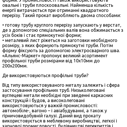
овальні і труби плоскоовальні. Найменша кількість
енергії витрачається при отриманні квадратного
перерізу. Такий прокат виробляють двома способами:
• готову трубу круглого перерізу запускають у верстат,
де з допомогою спеціальних валів вона обжимається з
усіх боків і стає прямокутної форми;
• металевий лист ріжеться на заготовки необхідного
розміру, з яких формують прямокутні труби. Потім
форму фіксують за допомогою электросварного шва.
«Альянс-Маркет» пропонує великий асортимент
профільної труби розмірами від 10х10мм до
200х200мм.
Де використовуються профільні труби?
Від типу використовуваного металу залежить і сфера
застосування профільних труб. Низьколеговані
вуглецеві метали необхідні при зведенні каркасних
конструкцій і будов, а високолеговані
використовуються у важкій промисловості:
автомобіле-, вагоно – і авіабудуванні, а також у
гірничовидобувній галузі. Даний вид прокату
використовується в меблевому виробництві, легкої і
харчової промисловості, будівництві перекриттів і