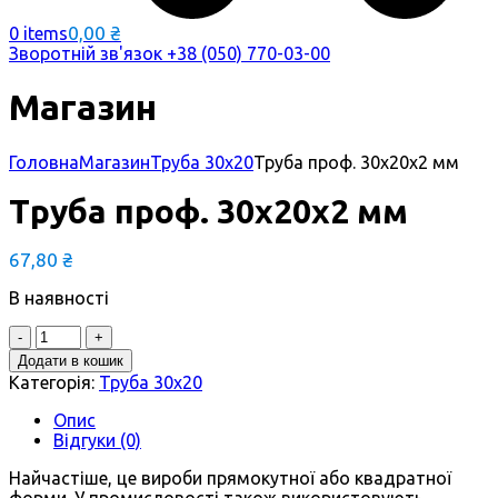
0,00
₴
0 items
Зворотній зв'язок
+38 (050) 770-03-00
Магазин
Головна
Магазин
Труба 30х20
Труба проф. 30х20х2 мм
Труба проф. 30х20х2 мм
67,80
₴
В наявності
Quantity
Додати в кошик
Категорія:
Труба 30х20
Опис
Відгуки (0)
Найчастіше, це вироби прямокутної або квадратної
форми. У промисловості також використовують