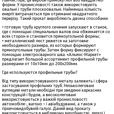
форми. У промисловості також використовують
овальні і труби плоскоовальні. Найменша кількість
енергії витрачається при отриманні квадратного
перерізу. Такий прокат виробляють двома способами:
• готовую трубу круглого сечения запускают в станок,
где с помощью специальных валов она обжимается со
всех сторон и становится прямоугольной формы;
• металлический лист режется на заготовки
необходимого размера, из которых формируют
прямоугольные трубы. Затем форму фиксируют с
помощью электросварного шва. «Альянс-Маркет»
предлагает большой ассортимент профильной трубы
размерами от 10х10мм до 200х200мм.
Где используются профильные трубы?
Від типу використовуваного металу залежить і сфера
застосування профільних труб. Низьколеговані
вуглецеві метали необхідні при зведенні каркасних
конструкцій і будов, а високолеговані
використовуються у важкій промисловості:
автомобіле-, вагоно – і авіабудуванні, а також у
гірничовидобувній галузі. Даний вид прокату
використовується в меблевому виробництві, легкої і