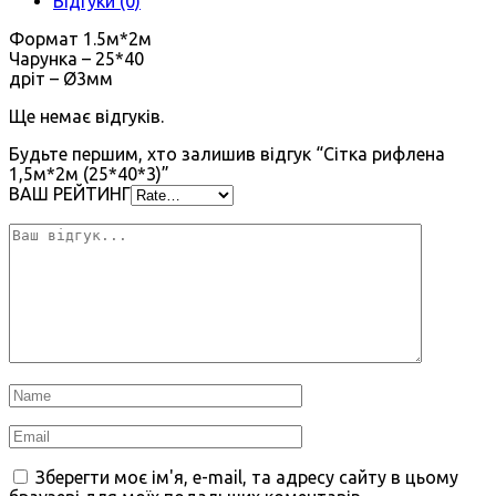
Відгуки (0)
Формат 1.5м*2м
Чарунка – 25*40
дріт – Ø3мм
Ще немає відгуків.
Будьте першим, хто залишив відгук “Сітка рифлена
1,5м*2м (25*40*3)”
ВАШ РЕЙТИНГ
Зберегти моє ім'я, e-mail, та адресу сайту в цьому