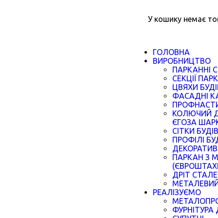
У кошику немає то
ГОЛОВНА
ВИРОБНИЦТВО
ПАРКАННІ С
СЕКЦІЇ ПАР
ЦВЯХИ БУДІ
ФАСАДНІ КА
ПРОФНАСТИ
КОЛЮЧИЙ Д
ЄГОЗА ШАР
СІТКИ БУДІ
ПРОФІЛІ БУ
ДЕКОРАТИВ
ПАРКАН З 
(ЄВРОШТАХ
ДРІТ СТАЛ
МЕТАЛЕВИЙ
РЕАЛІЗУЄМО
МЕТАЛОПР
ФУРНІТУРА 