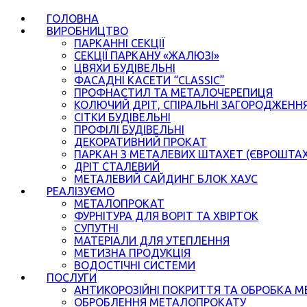
ГОЛОВНА
ВИРОБНИЦТВО
ПАРКАННІ СЕКЦІЇ
СЕКЦІЇ ПАРКАНУ «ЖАЛЮЗІ»
ЦВЯХИ БУДІВЕЛЬНІ
ФАСАДНІ КАСЕТИ “CLASSIC”
ПРОФНАСТИЛ ТА МЕТАЛОЧЕРЕПИЦЯ
КОЛЮЧИЙ ДРІТ, СПІРАЛЬНІ ЗАГОРОДЖЕНН
СІТКИ БУДІВЕЛЬНІ
ПРОФІЛІ БУДІВЕЛЬНІ
ДЕКОРАТИВНИЙ ПРОКАТ
ПАРКАН З МЕТАЛЕВИХ ШТАХЕТ (ЄВРОШТА
ДРІТ СТАЛЕВИЙ
МЕТАЛЕВИЙ САЙДИНГ БЛОК ХАУС
РЕАЛІЗУЄМО
МЕТАЛОПРОКАТ
ФУРНІТУРА ДЛЯ ВОРІТ ТА ХВІРТОК
СУПУТНІ
МАТЕРІАЛИ ДЛЯ УТЕПЛЕННЯ
МЕТИЗНА ПРОДУКЦІЯ
ВОДОСТІЧНІ СИСТЕМИ
ПОСЛУГИ
АНТИКОРОЗІЙНІ ПОКРИТТЯ ТА ОБРОБКА М
ОБРОБЛЕННЯ МЕТАЛОПРОКАТУ