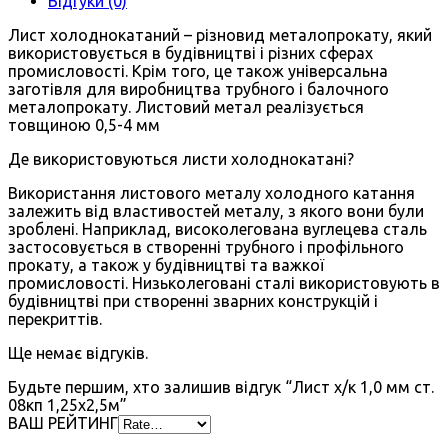
Відгуки (0)
Лист холоднокатаний – різновид металопрокату, який
використовується в будівництві і різних сферах
промисловості. Крім того, це також універсальна
заготівля для виробництва трубного і балочного
металопрокату. Листовий метал реалізується
товщиною 0,5-4 мм
Де використовуються листи холоднокатані?
Використання листового металу холодного катання
залежить від властивостей металу, з якого вони були
зроблені. Наприклад, високолегована вуглецева сталь
застосовується в створенні трубного і профільного
прокату, а також у будівництві та важкої
промисловості. Низьколеговані сталі використовують в
будівництві при створенні зварних конструкцій і
перекриттів.
Ще немає відгуків.
Будьте першим, хто залишив відгук “Лист х/к 1,0 мм ст.
08кп 1,25х2,5м”
ВАШ РЕЙТИНГ