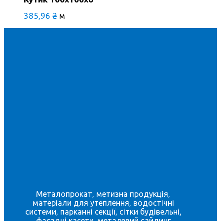
385,96
₴
м
Металопрокат, метизна продукція,
матеріали для утеплення, водостічні
системи, парканні секції, сітки будівельні,
фасадні касети, металевий сайдинг