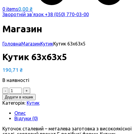
0,00
₴
0 items
Зворотній зв'язок
+38 (050) 770-03-00
Магазин
Головна
Магазин
Кутик
Кутик 63х63х5
Кутик 63х63х5
190,71
₴
В наявності
Quantity
Додати в кошик
Категорія:
Кутик
Опис
Відгуки (0)
Куточок сталевий – металева заготовка з високоякісної
сталі, сортовий прокат Г-подібної форми. Кутник