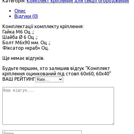
Категорія:
Комплект кріплення для секції огородження
Опис
Відгуки (0)
Комплектації комплекту кріплення:
Гайка М6 Оц .;
Шайба Ø 6 Оц .;
Болт М6х90 мм. Оц .;
Фіксатор «краб» Оц.
Ще немає відгуків.
Будьте першим, хто залишив відгук “Комплект
кріплення оцинкований під стовп 60х60, 60х40”
ВАШ РЕЙТИНГ