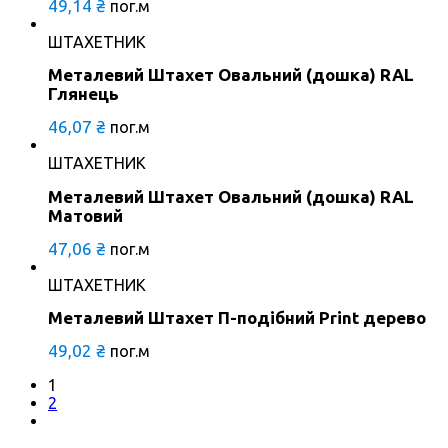
49,14
₴
пог.м
ШТАХЕТНИК
Металевий Штахет Овальний (дошка) RAL
Глянець
46,07
₴
пог.м
ШТАХЕТНИК
Металевий Штахет Овальний (дошка) RAL
Матовий
47,06
₴
пог.м
ШТАХЕТНИК
Металевий Штахет П-подібний Print дерево
49,02
₴
пог.м
1
2