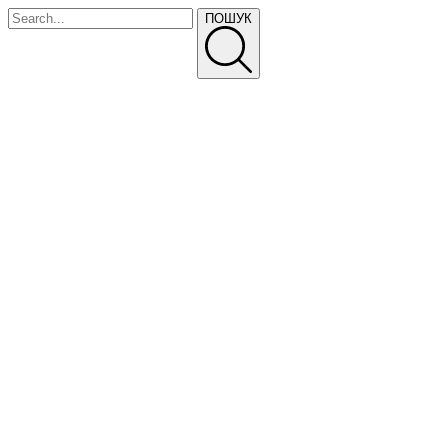
ПОШУК
ПРАЙС-ЛИСТ
ТЕЛЕФОНУЙТЕ
Про Нас
Питання та відповіді
Доставка і оплата
Прайс-лист
Політика конфіденційності
ГОЛОВНА
ВИРОБНИЦТВО
ПАРКАННІ СЕКЦІЇ
СЕКЦІЇ ПАРКАНУ «ЖАЛЮЗІ»
ЦВЯХИ БУДІВЕЛЬНІ
ФАСАДНІ КАСЕТИ “CLASSIC”
ПРОФНАСТИЛ ТА МЕТАЛОЧЕРЕПИЦЯ
КОЛЮЧИЙ ДРІТ, СПІРАЛЬНІ ЗАГОРОДЖЕННЯ
ЄГОЗА ШАРК
СІТКИ БУДІВЕЛЬНІ