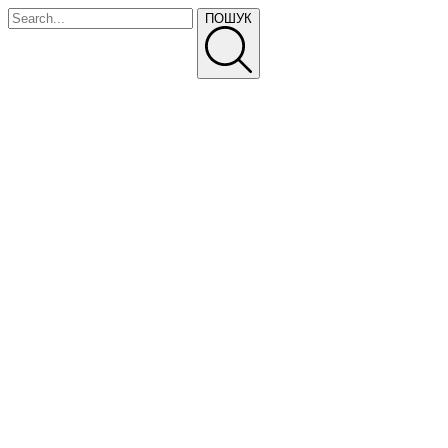
ПОШУК
ПРАЙС-ЛИСТ
ТЕЛЕФОНУЙТЕ
Про Нас
Питання та відповіді
Доставка і оплата
Прайс-лист
Політика конфіденційності
ГОЛОВНА
ВИРОБНИЦТВО
ПАРКАННІ СЕКЦІЇ
СЕКЦІЇ ПАРКАНУ «ЖАЛЮЗІ»
ЦВЯХИ БУДІВЕЛЬНІ
ФАСАДНІ КАСЕТИ “CLASSIC”
ПРОФНАСТИЛ ТА МЕТАЛОЧЕРЕПИЦЯ
КОЛЮЧИЙ ДРІТ, СПІРАЛЬНІ ЗАГОРОДЖЕННЯ
ЄГОЗА ШАРК
СІТКИ БУДІВЕЛЬНІ