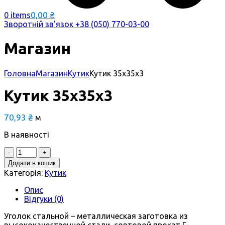
0,00
₴
0 items
Зворотній зв'язок
+38 (050) 770-03-00
Магазин
Головна
Магазин
Кутик
Кутик 35х35х3
Кутик 35х35х3
70,93
₴
м
В наявності
Quantity
Додати в кошик
Категорія:
Кутик
Опис
Відгуки (0)
Уголок стальной – металлическая заготовка из
высококачественной стали, сортовой прокат Г-