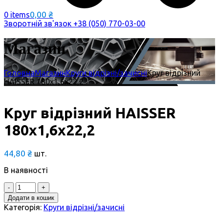
0,00
₴
0 items
Зворотній зв'язок
+38 (050) 770-03-00
Магазин
Головна
Магазин
Круги відрізні/зачисні
Круг відрізний
HAISSER 180х1,6х22,2
Круг відрізний HAISSER
180х1,6х22,2
44,80
₴
шт.
В наявності
Quantity
Додати в кошик
Категорія:
Круги відрізні/зачисні