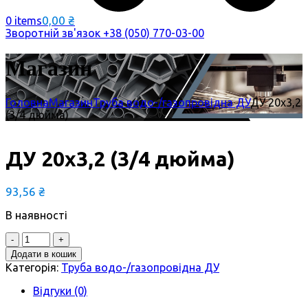
0,00
₴
0 items
Зворотній зв'язок
+38 (050) 770-03-00
Магазин
Головна
Магазин
Труба водо-/газопровідна ДУ
ДУ 20х3,2
(3/4 дюйма)
ДУ 20х3,2 (3/4 дюйма)
93,56
₴
В наявності
Quantity
Додати в кошик
Категорія:
Труба водо-/газопровідна ДУ
Відгуки (0)