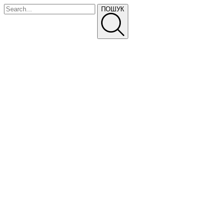
ПОШУК
ПРАЙС-ЛИСТ
ТЕЛЕФОНУЙТЕ
Про Нас
Питання та відповіді
Доставка і оплата
Прайс-лист
Політика конфіденційності
ГОЛОВНА
ВИРОБНИЦТВО
ПАРКАННІ СЕКЦІЇ
СЕКЦІЇ ПАРКАНУ «ЖАЛЮЗІ»
ЦВЯХИ БУДІВЕЛЬНІ
ФАСАДНІ КАСЕТИ “CLASSIC”
ПРОФНАСТИЛ ТА МЕТАЛОЧЕРЕПИЦЯ
КОЛЮЧИЙ ДРІТ, СПІРАЛЬНІ ЗАГОРОДЖЕННЯ
ЄГОЗА ШАРК
СІТКИ БУДІВЕЛЬНІ