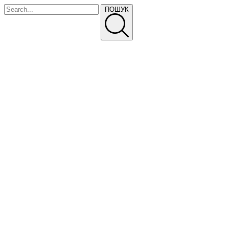
ПОШУК
ПРАЙС-ЛИСТ
ТЕЛЕФОНУЙТЕ
Про Нас
Питання та відповіді
Доставка і оплата
Прайс-лист
Політика конфіденційності