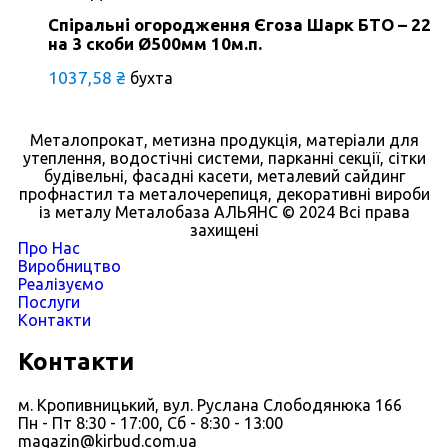
Спіральні огородження Єгоза Шарк БТО – 22
на 3 скоби Ø500мм 10м.п.
1037,58
₴
бухта
Металопрокат, метизна продукція, матеріали для
утеплення, водостічні системи, парканні секції, сітки
будівельні, фасадні касети, металевий сайдинг
профнастил та металочерепиця, декоративні вироби
із металу Металобаза АЛЬЯНС © 2024 Всі права
захищені
Про Нас
Виробництво
Реалізуємо
Послуги
Контакти
Контакти
м. Кропивницький, вул. Руслана Слободянюка 166
Пн - Пт 8:30 - 17:00, Сб - 8:30 - 13:00
magazin@kirbud.com.ua