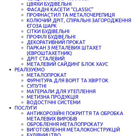
ЦВЯХИ БУДІВЕЛЬНІ
ФАСАДНІ КАСЕТИ “CLASSIC”
ПРОФНАСТИЛ ТА МЕТАЛОЧЕРЕПИЦЯ
КОЛЮЧИЙ ДРІТ, СПІРАЛЬНІ ЗАГОРОДЖЕННЯ
ЄГОЗА ШАРК
СІТКИ БУДІВЕЛЬНІ
ПРОФІЛІ БУДІВЕЛЬНІ
ДЕКОРАТИВНИЙ ПРОКАТ
ПАРКАН З МЕТАЛЕВИХ ШТАХЕТ
(ЄВРОШТАХЕТНИК)
ДРІТ СТАЛЕВИЙ
МЕТАЛЕВИЙ САЙДИНГ БЛОК ХАУС
РЕАЛІЗУЄМО
МЕТАЛОПРОКАТ
ФУРНІТУРА ДЛЯ ВОРІТ ТА ХВІРТОК
СУПУТНІ
МАТЕРІАЛИ ДЛЯ УТЕПЛЕННЯ
МЕТИЗНА ПРОДУКЦІЯ
ВОДОСТІЧНІ СИСТЕМИ
ПОСЛУГИ
АНТИКОРОЗІЙНІ ПОКРИТТЯ ТА ОБРОБКА
МЕТАЛЕВИХ ВИРОБІВ
ОБРОБЛЕННЯ МЕТАЛОПРОКАТУ
ВИГОТОВЛЕННЯ МЕТАЛОКОНСТРУКЦІЙ
БУДІВНИЦТВО