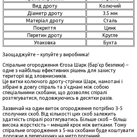
Вид дроту
Колючий
Діаметр дроту
3.5 мм
Матеріал дроту
Сталь
Покриття
Цинк
Перетин дроту
Кругле
Упаковка
Бухта
Заощаджуйте – купуйте у виробника!
Спіральне огородження Єгоза Шарк (бар’єр безпеки) –
одне з найбільш ефективних рішень для захисту
території від зловмисників.
Це витки колючого дроту-стрічки Шарк, намотані і
зібрані в довгу спіраль та з’єднані між собою
спеціальними скобами, що дозволяє спіралі
розтягуватися, подовжуючись в десятки разів.
Зазвичай на один виток огородження потрібно 3-5
сполучних скоб. Від кількості цих скоб залежить
здатність спіралі розтягуватись. Більше скоб – більш
висока жорсткість – менший крок між витками. Тому
спіральне огородження з 5-ма скобами буде коштувати
дорожче в перерахунку на метр погонний