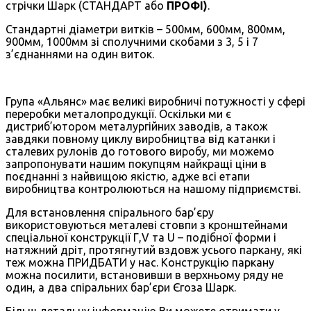
стрічки Шарк (СТАНДАРТ або
ПРОФІ)
.
Стандартні діаметри витків – 500мм, 600мм, 800мм,
900мм, 1000мм зі сполучними скобами з 3, 5 і 7
з’єднаннями на один виток.
Група «Альянс» має великі виробничі потужності у сфері
переробки металопродукції. Оскільки ми є
дистриб’ютором металургійних заводів, а також
завдяки повному циклу виробництва від катанки і
сталевих рулонів до готового виробу, ми можемо
запропонувати нашим покупцям найкращі ціни в
поєднанні з найвищою якістю, адже всі етапи
виробництва контролюються на нашому підприємстві.
Для встановлення спірального бар’єру
використовуються металеві стовпи з кронштейнами
спеціальної конструкції Г,V та U – подібної форми і
натяжний дріт, протягнутий вздовж усього паркану, які
теж можна ПРИДБАТИ у нас. Конструкцію паркану
можна посилити, встановивши в верхньому ряду не
один, а два спіральних бар’єри Єгоза Шарк.