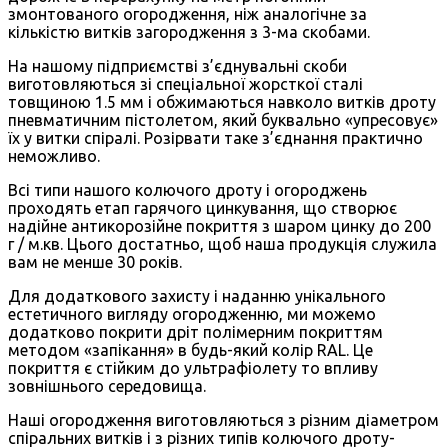
змонтованого огородження, ніж аналогічне за
кількістю витків загородження з 3-ма скобами.
На нашому підприємстві з’єднувальні скоби
виготовляються зі спеціальної жорсткої сталі
товщиною 1.5 мм і обжимаються навколо витків дроту
пневматичним пістолетом, який буквально «упресовує»
їх у витки спіралі. Розірвати таке з’єднання практично
неможливо.
Всі типи нашого колючого дроту і огороджень
проходять етап гарячого цинкування, що створює
надійне антикорозійне покриття з шаром цинку до 200
г / м.кв. Цього достатньо, щоб наша продукція служила
вам не менше 30 років.
Для додаткового захисту і наданню унікального
естетичного вигляду огородженню, ми можемо
додатково покрити дріт полімерним покриттям
методом «запікання» в будь-який колір RAL. Це
покриття є стійким до ультрафіолету то впливу
зовнішнього середовища.
Наші огородження виготовляються з різним діаметром
спіральних витків і з різних типів колючого дроту-