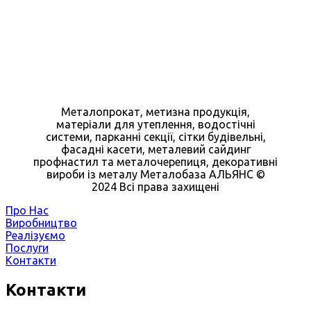
Металопрокат, метизна продукція,
матеріали для утеплення, водостічні
системи, парканні секції, сітки будівельні,
фасадні касети, металевий сайдинг
профнастил та металочерепиця, декоративні
вироби із металу Металобаза АЛЬЯНС ©
2024 Всі права захищені
Про Нас
Виробництво
Реалізуємо
Послуги
Контакти
Контакти