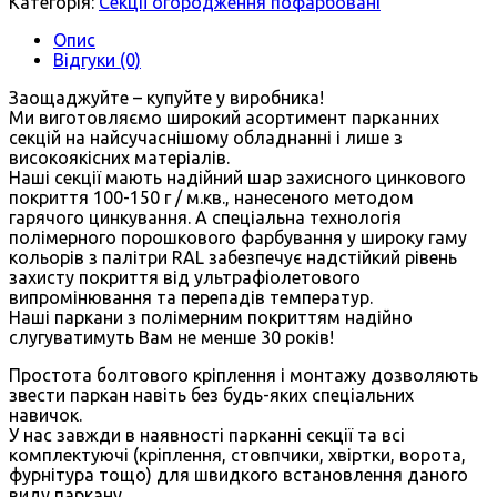
Категорія:
Секції огородження пофарбовані
Опис
Відгуки (0)
Заощаджуйте – купуйте у виробника!
Ми виготовляємо широкий асортимент парканних
секцій на найсучаснішому обладнанні і лише з
високоякісних матеріалів.
Наші секції мають надійний шар захисного цинкового
покриття 100-150 г / м.кв., нанесеного методом
гарячого цинкування. А спеціальна технологія
полімерного порошкового фарбування у широку гаму
кольорів з палітри RAL забезпечує надстійкий рівень
захисту покриття від ультрафіолетового
випромінювання та перепадів температур.
Наші паркани з полімерним покриттям надійно
слугуватимуть Вам не менше 30 років!
Простота болтового кріплення і монтажу дозволяють
звести паркан навіть без будь-яких спеціальних
навичок.
У нас завжди в наявності парканні секції та всі
комплектуючі (кріплення, стовпчики, хвіртки, ворота,
фурнітура тощо) для швидкого встановлення даного
виду паркану.