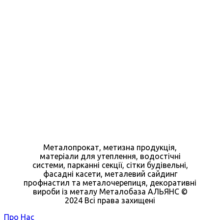
Металопрокат, метизна продукція,
матеріали для утеплення, водостічні
системи, парканні секції, сітки будівельні,
фасадні касети, металевий сайдинг
профнастил та металочерепиця, декоративні
вироби із металу Металобаза АЛЬЯНС ©
2024 Всі права захищені
Про Нас