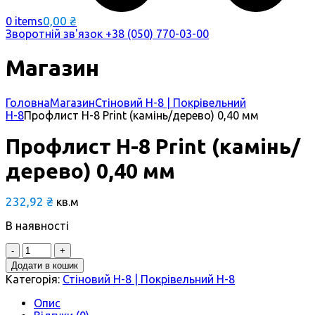
0,00
₴
0 items
Зворотній зв'язок
+38 (050) 770-03-00
Магазин
Головна
Магазин
Стіновий Н-8 | Покрівельний
Н-8
Профлист Н-8 Print (камінь/дерево) 0,40 мм
Профлист Н-8 Print (камінь/
дерево) 0,40 мм
232,92
₴
кв.м
В наявності
Quantity
Додати в кошик
Категорія:
Стіновий Н-8 | Покрівельний Н-8
Опис