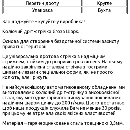
Перетин дроту
Кругле
Упаковка
Бухта
Заощаджуйте – купуйте у виробника!
Колючий дріт-стрічка Єгоза Шарк.
Основа для створення бездоганної системи захисту
приватної території!
Це універсальна дротова стрічка з надміцним
стрижнем, стійким до розривів і розтягнень. На ньому
надійно закріплена сталева стрічка з гострими
шипами-лезами спеціальної форми, які не просто
колють, але і ріжуть.
На найсучаснішому автоматизованому обладнанні ми
виготовляємо колючий дріт-стрічку з високоякісної
сталі, яку методом гарячого цинкування покриваємо
надійним шаром цинку до 200 г/м.кв. Цього достатньо,
щоб наша продукція служила Вам не менше 30 років,
при цьому не втрачала своїх якісних властивостей.
Матеріал – гарячеоцинкована сталь товщиною 0,5мм.