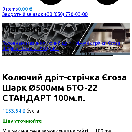
0,00
₴
0 items
Зворотній зв'язок
+38 (050) 770-03-00
Магазин
Головна
Магазин
Колючий дріт - ріжучі стрічки Єгоза
Шарк BTO-22 СТАНДАРТ
Колючий дріт-стрічка Єгоза
Шарк Ø500мм БTO-22 СТАНДАРТ 100м.п.
Колючий дріт-стрічка Єгоза
Шарк Ø500мм БTO-22
СТАНДАРТ 100м.п.
1233,64
₴
бухта
Ціну уточнюйте
Мінімальна сума замовлення на сайті — 100 грн