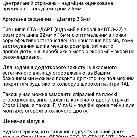
Центральний стрижень – надміцна оцинкована
пружинна сталь діаметром 2.5мм.
Армована серцевина – діаметр 3.5мм.
Тип шипів СТАНДАРТ (відомий в Європі як BTO-22) з
розміром шипа 22мм х 16мм є оптимальним з точки
зору ефективності зачеплення і нанесення порізів, тому
застосування шипів менших розмірів, які часто
пропонують інші виробники з метою економії – вкрай не
рекомендовано.
Для надання додаткового захисту і унікального
естетичного вигляду огородженню, за Вашим
бажанням ми можемо покрити дріт-стрічку полімерним
покриттям будь-якого кольору з широкої палітри RAL.
Також у нас можна замовити спіральні та плоскі
огородження, виготовлені із колючого дроту-стрічки
Єгоза Шарк, а також Г, V та U – подібні кронштейни для
монтажу огорожі з колючого дроту.
Ще немає відгуків.
Будьте першим, хто залишив відгук “Колючий дріт-
стрічка Єгоза Шарк Ø500мм БTO-22 СТАНДАРТ 100м.п.”