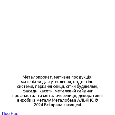
Металопрокат, метизна продукція,
матеріали для утеплення, водостічні
системи, парканні секції, сітки будівельні,
фасадні касети, металевий сайдинг
профнастил та металочерепиця, декоративні
вироби із металу Металобаза АЛЬЯНС ©
2024 Всі права захищені
Про Нас