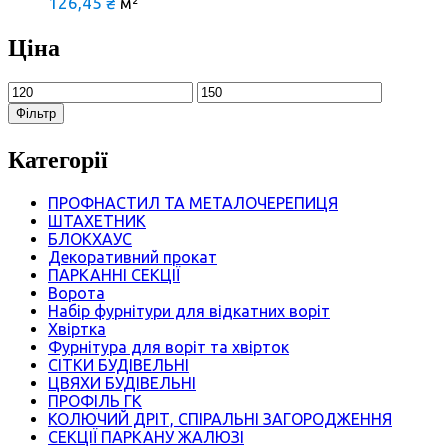
126,45
₴
м²
Ціна
Мінімальна
Найбільша
ціна
ціна
Фільтр
Категорії
ПРОФНАСТИЛ ТА МЕТАЛОЧЕРЕПИЦЯ
ШТАХЕТНИК
БЛОКХАУС
Декоративний прокат
ПАРКАННІ СЕКЦІЇ
Ворота
Набір фурнітури для відкатних воріт
Хвіртка
Фурнітура для воріт та хвірток
СІТКИ БУДІВЕЛЬНІ
ЦВЯХИ БУДІВЕЛЬНІ
ПРОФІЛЬ ГК
КОЛЮЧИЙ ДРІТ, СПІРАЛЬНІ ЗАГОРОДЖЕННЯ
СЕКЦІЇ ПАРКАНУ ЖАЛЮЗІ