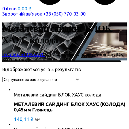
0,00
₴
0 items
Зворотній зв'язок
+38 (050) 770-03-00
Металевий сайдинг БЛОК
ХАУС колода
Головна
БЛОКХАУС
Магазин "Металевий сайдинг БЛОК
ХАУС колода"
Відображаються усі з 5 результатів
Металевий сайдинг БЛОК ХАУС колода
МЕТАЛЕВИЙ САЙДИНГ БЛОК ХАУС (КОЛОДА)
0,45мм Глянець
140,11
₴
м²